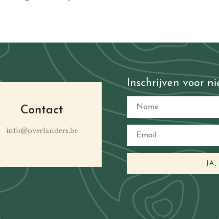
Inschrijven voor n
Contact
info@overlanders.be
JA,