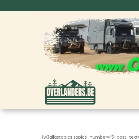
[w3allastopics topics_number=”5″ post_text=